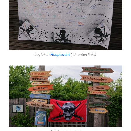
Loglaken
Hauptevent
(TJ. unten links)