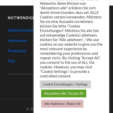
Webseite. Beim Klicken von
"Akzeptiere alle" erklären Sie sich
damit einverstanden, dass wir ALLE
Cookies setzen/verwenden. Möchten
NOTWENDIGES
Sie sie eine Auswahl vornehmen,
klicken Sie bitte "Cookie
Datenschutzerklärung
Einstellungen". Möchten Sie alle (bis
auf notwendige Cookies) ablehnen,
klicken Sie "Alle ablehnen". / We use
Impressum
cookies on our website to give you the
most relevant experience by
Podcast(s)
remembering your preferences and
repeat visits. By clicking “Accept All”,
Tröt
you consent to the use of ALL the
cookies. However, you may visit
"Cookie Settings" to provide a
controlled consent.
Cookie Einstellungen / Settings
Akzeptiere alle / Accept All
Alle Ablehnen / Reject All
© 2026
TJ.S PODCASTS
—
HOCH ↑