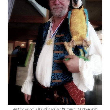
And the winner is: [Pirat] in eckigen Klammern, Glückwunsch!