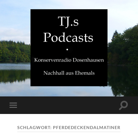
TJ.s
Podcasts
Suchfe
Mobile-
ein-/a
Menü
ein-/ausblenden
SCHLAGWORT:
PFERDEDECKENDALMATINER