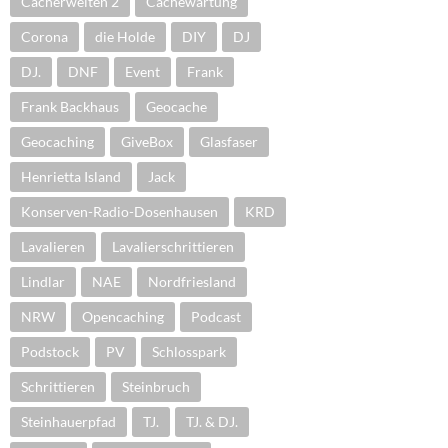
Cacherwelten 2
Cachewartung
Corona
die Holde
DIY
DJ
DJ.
DNF
Event
Frank
Frank Backhaus
Geocache
Geocaching
GiveBox
Glasfaser
Henrietta Island
Jack
Konserven-Radio-Dosenhausen
KRD
Lavalieren
Lavalierschrittieren
Lindlar
NAE
Nordfriesland
NRW
Opencaching
Podcast
Podstock
PV
Schlosspark
Schrittieren
Steinbruch
Steinhauerpfad
TJ.
TJ. & DJ.