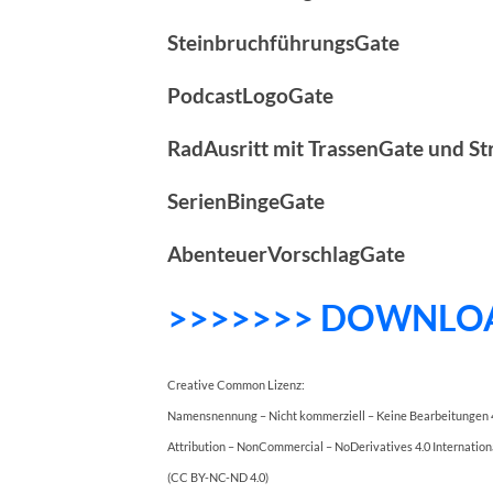
SteinbruchführungsGate
PodcastLogoGate
RadAusritt mit TrassenGate und St
SerienBingeGate
AbenteuerVorschlagGate
>>>>>>> DOWNLO
Creative Common Lizenz:
Namensnennung – Nicht kommerziell – Keine Bearbeitungen 4
Attribution – NonCommercial – NoDerivatives 4.0 Internation
(CC BY-NC-ND 4.0)