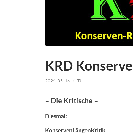
KRD Konserve
2024-05-16
/
TJ.
– Die Kritische –
Diesmal:
KonservenLängenKritik