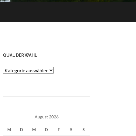
QUAL DER WAHL
Qual
der
Wahl
August 2026
M
D
M
D
F
S
S