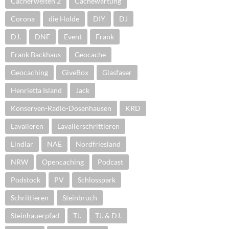
Cacherwelten 2
Cachewartung
Corona
die Holde
DIY
DJ
DJ.
DNF
Event
Frank
Frank Backhaus
Geocache
Geocaching
GiveBox
Glasfaser
Henrietta Island
Jack
Konserven-Radio-Dosenhausen
KRD
Lavalieren
Lavalierschrittieren
Lindlar
NAE
Nordfriesland
NRW
Opencaching
Podcast
Podstock
PV
Schlosspark
Schrittieren
Steinbruch
Steinhauerpfad
TJ.
TJ. & DJ.