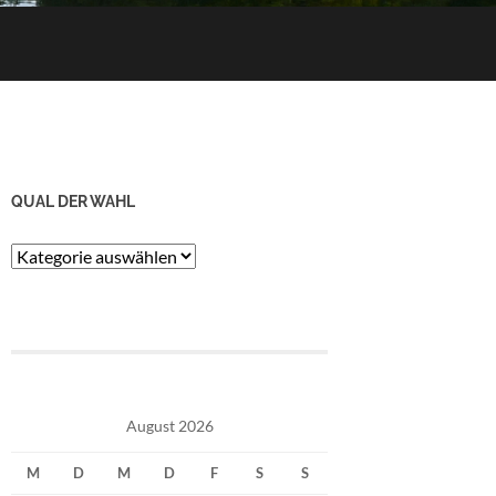
QUAL DER WAHL
Qual
der
Wahl
August 2026
M
D
M
D
F
S
S