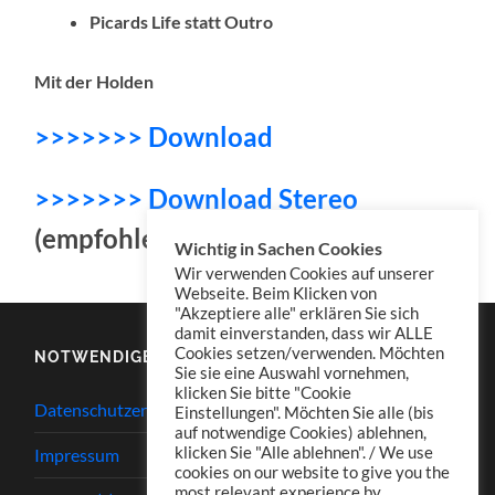
Picards Life statt Outro
Mit der Holden
>>>>>>> Download
>>>>>>> Download Stereo
(empfohlen für „Picards Life“)
Wichtig in Sachen Cookies
Wir verwenden Cookies auf unserer
Webseite. Beim Klicken von
"Akzeptiere alle" erklären Sie sich
damit einverstanden, dass wir ALLE
Cookies setzen/verwenden. Möchten
NOTWENDIGES
Sie sie eine Auswahl vornehmen,
klicken Sie bitte "Cookie
Datenschutzerklärung
Einstellungen". Möchten Sie alle (bis
auf notwendige Cookies) ablehnen,
klicken Sie "Alle ablehnen". / We use
Impressum
cookies on our website to give you the
most relevant experience by