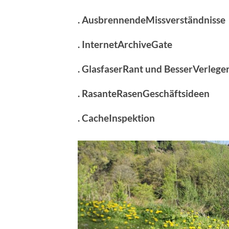
. AusbrennendeMissverständnisse
. InternetArchiveGate
. GlasfaserRant und BesserVerlege
. RasanteRasenGeschäftsideen
. CacheInspektion