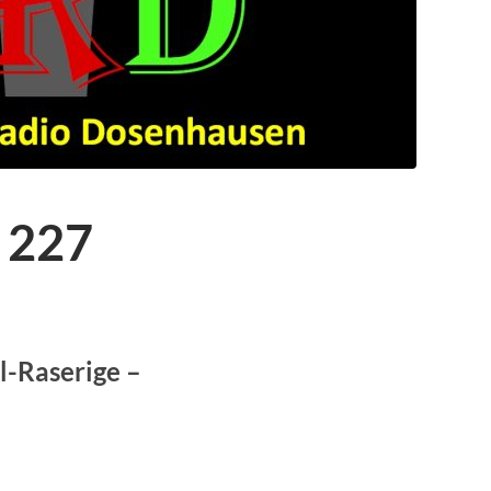
 227
l-Raserige –