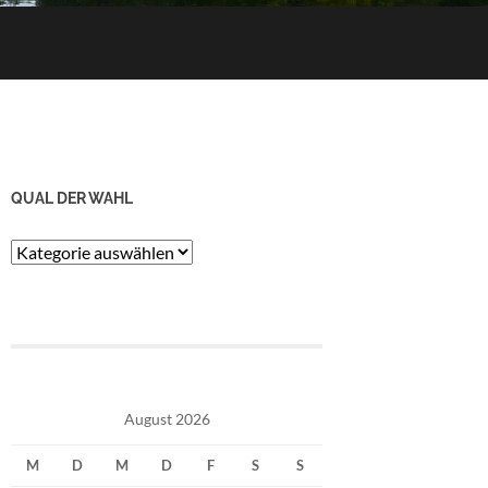
QUAL DER WAHL
Qual
der
Wahl
August 2026
M
D
M
D
F
S
S