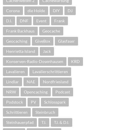
Cacherwelten 2
Cachewartung
Corona
die Holde
DIY
DJ
DJ.
DNF
Event
Frank
Frank Backhaus
Geocache
Geocaching
GiveBox
Glasfaser
Henrietta Island
Jack
Konserven-Radio-Dosenhausen
KRD
Lavalieren
Lavalierschrittieren
Lindlar
NAE
Nordfriesland
NRW
Opencaching
Podcast
Podstock
PV
Schlosspark
Schrittieren
Steinbruch
Steinhauerpfad
TJ.
TJ. & DJ.