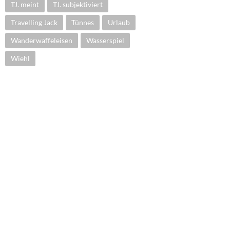
TJ. meint
TJ. subjektiviert
Travelling Jack
Tünnes
Urlaub
Wanderwaffeleisen
Wasserspiel
Wiehl