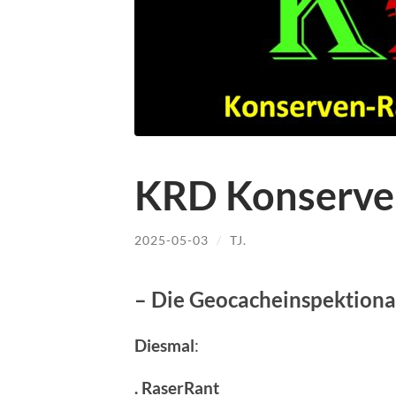
KRD Konserve
2025-05-03
/
TJ.
– Die Geocacheinspektiona
Diesmal
:
. RaserRant