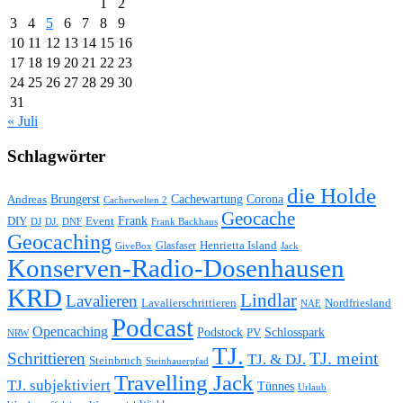
1
2
3
4
5
6
7
8
9
10
11
12
13
14
15
16
17
18
19
20
21
22
23
24
25
26
27
28
29
30
31
« Juli
Schlagwörter
die Holde
Brungerst
Andreas
Cachewartung
Corona
Cacherwelten 2
Geocache
Frank
DIY
Event
DJ
DJ.
Frank Backhaus
DNF
Geocaching
Glasfaser
Henrietta Island
GiveBox
Jack
Konserven-Radio-Dosenhausen
KRD
Lindlar
Lavalieren
Lavalierschrittieren
Nordfriesland
NAE
Podcast
Opencaching
Podstock
Schlosspark
PV
NRW
TJ.
Schrittieren
TJ. meint
TJ. & DJ.
Steinbruch
Steinhauerpfad
Travelling Jack
TJ. subjektiviert
Tünnes
Urlaub