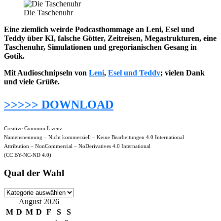
Die Taschenuhr
Eine ziemlich weirde Podcasthommage an Leni, Esel und
Teddy über KI, falsche Götter, Zeitreisen, Megastrukturen, eine
Taschenuhr, Simulationen und gregorianischen Gesang in
Gotik.
Mit Audioschnipseln von
Leni
,
Esel und Teddy
; vielen Dank
und viele Grüße.
>>>>> DOWNLOAD
Creative Common Lizenz:
Namensnennung – Nicht kommerziell – Keine Bearbeitungen 4.0 International
Attribution – NonCommercial – NoDerivatives 4.0 International
(CC BY-NC-ND 4.0)
Qual der Wahl
Qual
der
August 2026
Wahl
M
D
M
D
F
S
S