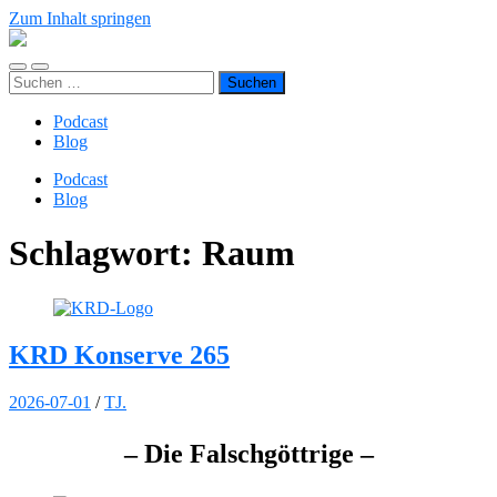
Zum Inhalt springen
TJ.s
Podcasts
Mobile-
Suchfeld
Suchen
Menü
ein-/ausblenden
nach:
ein-/ausblenden
Podcast
Blog
Podcast
Blog
Schlagwort:
Raum
KRD Konserve 265
2026-07-01
/
TJ.
– Die Falschgöttrige –