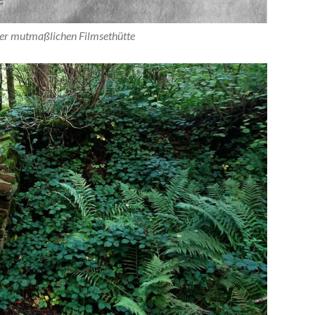
ner mutmaßlichen Filmsethütte