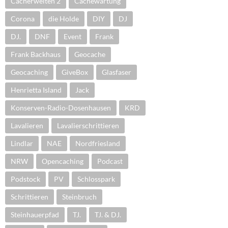
Cacherwelten 2
Cachewartung
Corona
die Holde
DIY
DJ
DJ.
DNF
Event
Frank
Frank Backhaus
Geocache
Geocaching
GiveBox
Glasfaser
Henrietta Island
Jack
Konserven-Radio-Dosenhausen
KRD
Lavalieren
Lavalierschrittieren
Lindlar
NAE
Nordfriesland
NRW
Opencaching
Podcast
Podstock
PV
Schlosspark
Schrittieren
Steinbruch
Steinhauerpfad
TJ.
TJ. & DJ.