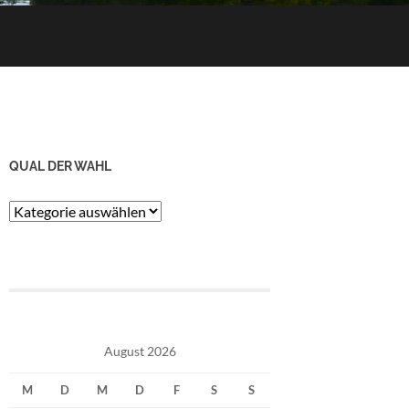
QUAL DER WAHL
Qual
der
Wahl
August 2026
M
D
M
D
F
S
S