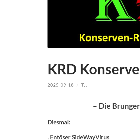
KRD Konserve
2025-09-18
/
TJ.
– Die Brunger
Diesmal:
. Entöser SideWayVirus