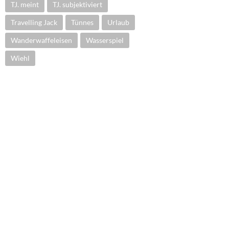
TJ. meint
TJ. subjektiviert
Travelling Jack
Tünnes
Urlaub
Wanderwaffeleisen
Wasserspiel
Wiehl