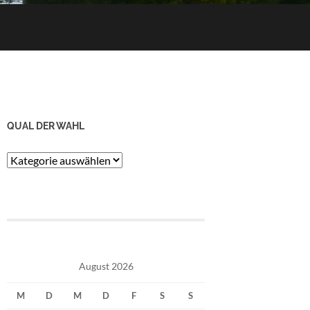
QUAL DER WAHL
Qual
der
Wahl
August 2026
M
D
M
D
F
S
S