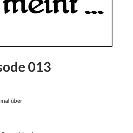
isode 013
smal über