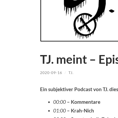
TJ. meint – Ep
2020-09-16
/
TJ.
Ein subjektiver Podcast von TJ. die
00:00
– Kommentare
01:00
– Krah-Nich