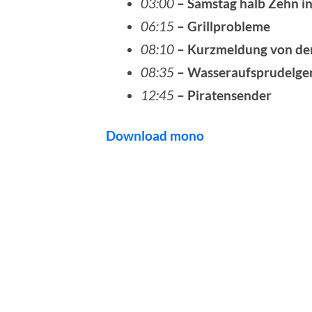
03:00
– Samstag halb Zehn i
06:15
– Grillprobleme
08:10
– Kurzmeldung von de
08:35
– Wasseraufsprudelge
12:45
– Piratensender
Download mono