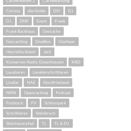
Cacherwelten 2
Cachewartung
Corona
die Holde
DIY
DJ
DJ.
DNF
Event
Frank
Frank Backhaus
Geocache
Geocaching
GiveBox
Glasfaser
Henrietta Island
Jack
Konserven-Radio-Dosenhausen
KRD
Lavalieren
Lavalierschrittieren
Lindlar
NAE
Nordfriesland
NRW
Opencaching
Podcast
Podstock
PV
Schlosspark
Schrittieren
Steinbruch
Steinhauerpfad
TJ.
TJ. & DJ.