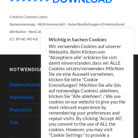
Creative Common Lizenz:
Namensnennung – Nicht kommerziell – Keine Bearbeitungen 4.0 International
Attribution – NonCommercial – NoDerivatives 4.0 International
Wichtig in Sachen Cookies
(CC BY-NC-ND 4.0)
Wir verwenden Cookies auf unserer
Webseite. Beim Klicken von
"Akzeptiere alle" erklären Sie sich
damit einverstanden, dass wir ALLE
Cookies setzen/verwenden. Möchten
NOTWENDIGES
Sie sie eine Auswahl vornehmen,
klicken Sie bitte "Cookie
Datenschutzerklärung
Einstellungen". Möchten Sie alle (bis
auf notwendige Cookies) ablehnen,
klicken Sie "Alle ablehnen". / We use
Impressum
cookies on our website to give you the
most relevant experience by
Podcast(s)
remembering your preferences and
repeat visits. By clicking “Accept All”,
Tröt
you consent to the use of ALL the
cookies. However, you may visit
"Cookie Settings" to provide a