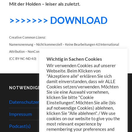
Mit der Holden – leiser als zuletzt.
>>>>>>> DO
WNLOAD
Creative Common Lizenz:
Namensnennung – Nicht kommerziell – Keine Bearbeitungen 4.0 International
Attribution – NonCommercial – NoDerivatives 4.0 International
Wichtig in Sachen Cookies
(CC BY-NC-ND 4.0)
Wir verwenden Cookies auf unserer
Webseite. Beim Klicken von
"Akzeptiere alle" erklären Sie sich
damit einverstanden, dass wir ALLE
Cookies setzen/verwenden. Möchten
NOTWENDIGES
Sie sie eine Auswahl vornehmen,
klicken Sie bitte "Cookie
Datenschutzerklärung
Einstellungen". Möchten Sie alle (bis
auf notwendige Cookies) ablehnen,
klicken Sie "Alle ablehnen". / We use
Impressum
cookies on our website to give you the
most relevant experience by
Podcast(s)
remembering your preferences and