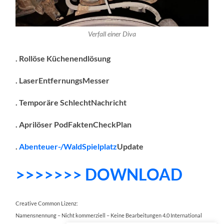
Verfall einer Diva
. Rollöse Küchenendlösung
. LaserEntfernungsMesser
. Temporäre SchlechtNachricht
. Aprilöser PodFaktenCheckPlan
.
Abenteuer-/WaldSpielplatz
Update
>>>>>>> DOWNLOAD
Creative Common Lizenz:
Namensnennung – Nicht kommerziell – Keine Bearbeitungen 4.0 International