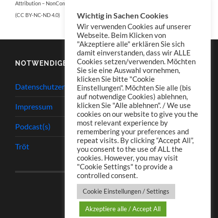
Attribution – NonCommercial – NoDerivatives 4.0 International
Wichtig in Sachen Cookies
(CC BY-NC-ND 4.0)
Wir verwenden Cookies auf unserer
Webseite. Beim Klicken von
"Akzeptiere alle" erklären Sie sich
damit einverstanden, dass wir ALLE
Cookies setzen/verwenden. Möchten
NOTWENDIGES
Sie sie eine Auswahl vornehmen,
klicken Sie bitte "Cookie
Datenschutzerklärung
Einstellungen". Möchten Sie alle (bis
auf notwendige Cookies) ablehnen,
klicken Sie "Alle ablehnen". / We use
Impressum
cookies on our website to give you the
most relevant experience by
Podcast(s)
remembering your preferences and
repeat visits. By clicking “Accept All”,
Tröt
you consent to the use of ALL the
cookies. However, you may visit
"Cookie Settings" to provide a
controlled consent.
Cookie Einstellungen / Settings
Akzeptiere alle / Accept All