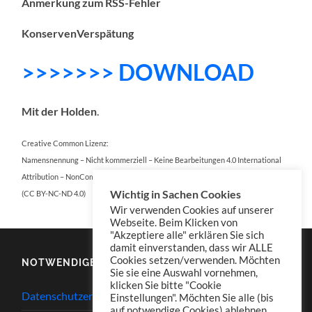
Anmerkung zum RSS-Fehler
KonservenVerspätung
>>>>>>> DOWNLOAD
Mit der Holden
.
Creative Common Lizenz:
Namensnennung – Nicht kommerziell – Keine Bearbeitungen 4.0 International
Attribution – NonCommercial – NoDerivatives 4.0 International
Wichtig in Sachen Cookies
(CC BY-NC-ND 4.0)
Wir verwenden Cookies auf unserer
Webseite. Beim Klicken von
"Akzeptiere alle" erklären Sie sich
damit einverstanden, dass wir ALLE
Cookies setzen/verwenden. Möchten
NOTWENDIGES
Sie sie eine Auswahl vornehmen,
klicken Sie bitte "Cookie
Datenschutzerklärung
Einstellungen". Möchten Sie alle (bis
auf notwendige Cookies) ablehnen,