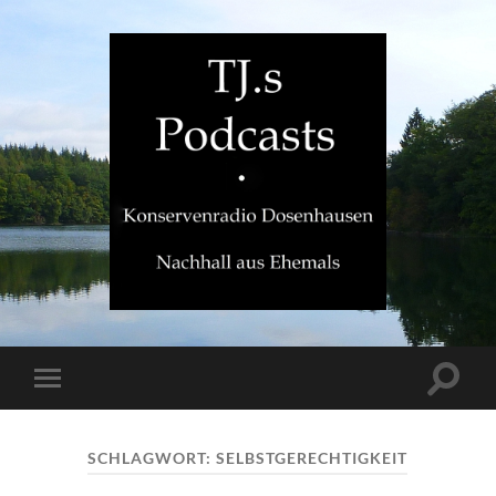
TJ.s
Podcasts
Suchfe
Mobile-
ein-/a
Menü
ein-/ausblenden
SCHLAGWORT:
SELBSTGERECHTIGKEIT