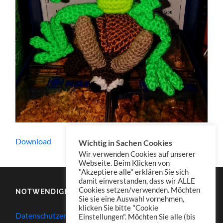
Download
Wichtig in Sachen Cookies
Wir verwenden Cookies auf unserer
Webseite. Beim Klicken von
"Akzeptiere alle" erklären Sie sich
damit einverstanden, dass wir ALLE
Cookies setzen/verwenden. Möchten
NOTWENDIGES
Sie sie eine Auswahl vornehmen,
klicken Sie bitte "Cookie
Datenschutzerklärung
Einstellungen". Möchten Sie alle (bis