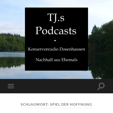
TJ.s
Podcasts
Suchfe
Mobile-
ein-/a
Menü
ein-/ausblenden
SCHLAGWORT:
SPIEL DER HOFFNUNG