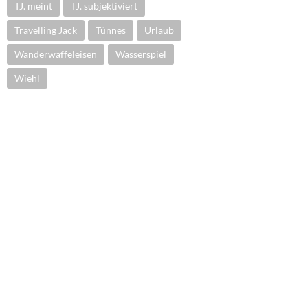
TJ. meint
TJ. subjektiviert
Travelling Jack
Tünnes
Urlaub
Wanderwaffeleisen
Wasserspiel
Wiehl