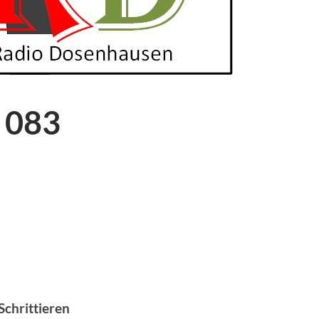
 083
chrittieren