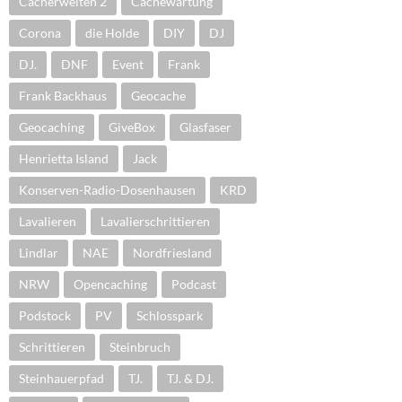
Cacherwelten 2
Cachewartung
Corona
die Holde
DIY
DJ
DJ.
DNF
Event
Frank
Frank Backhaus
Geocache
Geocaching
GiveBox
Glasfaser
Henrietta Island
Jack
Konserven-Radio-Dosenhausen
KRD
Lavalieren
Lavalierschrittieren
Lindlar
NAE
Nordfriesland
NRW
Opencaching
Podcast
Podstock
PV
Schlosspark
Schrittieren
Steinbruch
Steinhauerpfad
TJ.
TJ. & DJ.