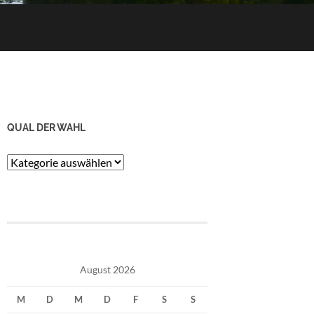
QUAL DER WAHL
Qual
der
Wahl
August 2026
M
D
M
D
F
S
S