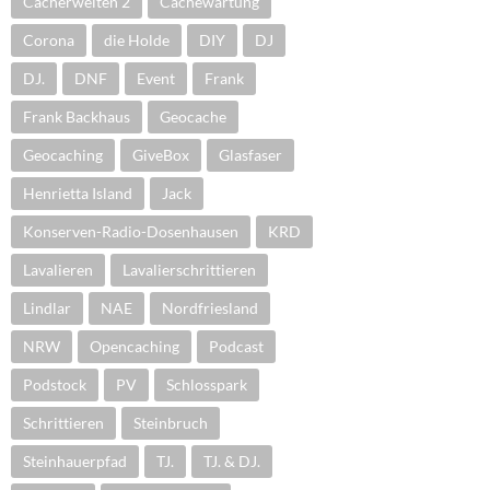
Cacherwelten 2
Cachewartung
Corona
die Holde
DIY
DJ
DJ.
DNF
Event
Frank
Frank Backhaus
Geocache
Geocaching
GiveBox
Glasfaser
Henrietta Island
Jack
Konserven-Radio-Dosenhausen
KRD
Lavalieren
Lavalierschrittieren
Lindlar
NAE
Nordfriesland
NRW
Opencaching
Podcast
Podstock
PV
Schlosspark
Schrittieren
Steinbruch
Steinhauerpfad
TJ.
TJ. & DJ.