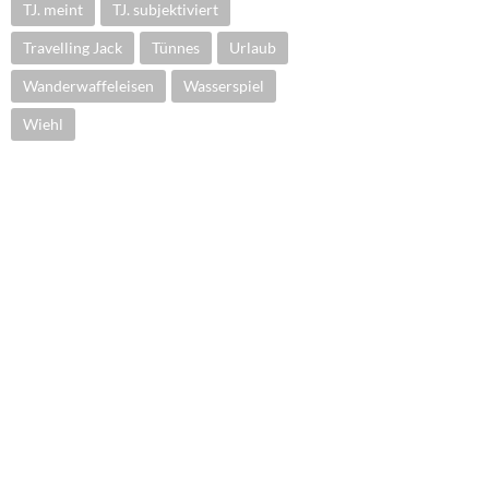
TJ. meint
TJ. subjektiviert
Travelling Jack
Tünnes
Urlaub
Wanderwaffeleisen
Wasserspiel
Wiehl