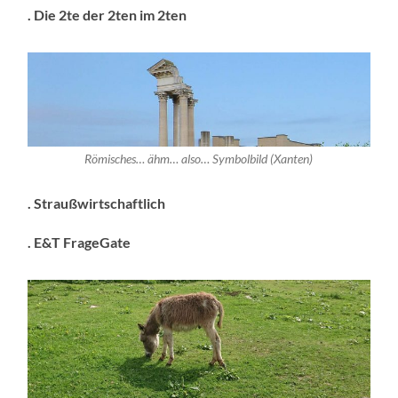
. Die 2te der 2ten im 2ten
Römisches… ähm… also… Symbolbild (Xanten)
. Straußwirtschaftlich
. E&T FrageGate