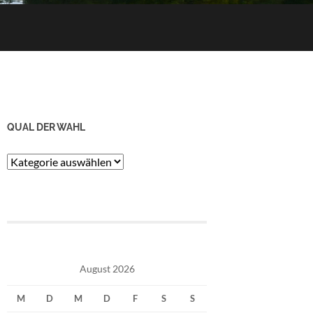
QUAL DER WAHL
Qual
der
Wahl
August 2026
M
D
M
D
F
S
S