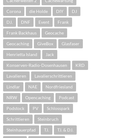
Cacherwelten 2
Cachewartung
Corona
die Holde
DIY
DJ
DJ.
DNF
Event
Frank
Frank Backhaus
Geocache
Geocaching
GiveBox
Glasfaser
Henrietta Island
Jack
Konserven-Radio-Dosenhausen
KRD
Lavalieren
Lavalierschrittieren
Lindlar
NAE
Nordfriesland
NRW
Opencaching
Podcast
Podstock
PV
Schlosspark
Schrittieren
Steinbruch
Steinhauerpfad
TJ.
TJ. & DJ.