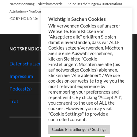
Namensnennung – Nicht kommerziell – Keine Bearbeitungen 4.0 International
Attribution – NonCommercial – NoDerivatives 4.0 International
Wichtig in Sachen Cookies
(CC BY-NC-ND 4.0)
Wir verwenden Cookies auf unserer
Webseite. Beim Klicken von
"Akzeptiere alle" erklären Sie sich
damit einverstanden, dass wir ALLE
Cookies setzen/verwenden. Möchten
NOTWENDIGES
Sie sie eine Auswahl vornehmen,
klicken Sie bitte "Cookie
Datenschutzerklärung
Einstellungen". Möchten Sie alle (bis
auf notwendige Cookies) ablehnen,
klicken Sie "Alle ablehnen". / We use
Impressum
cookies on our website to give you the
most relevant experience by
Podcast(s)
remembering your preferences and
repeat visits. By clicking “Accept All”,
Tröt
you consent to the use of ALL the
cookies. However, you may visit
"Cookie Settings" to provide a
controlled consent.
Cookie Einstellungen / Settings