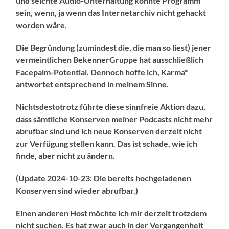
und seichte Audio-Unterhaltung könnte Programm
sein, wenn, ja wenn das Internetarchiv nicht gehackt
worden wäre.
Die Begründung (zumindest die, die man so liest) jener
vermeintlichen BekennerGruppe
hat ausschließlich
Facepalm-Potential. Dennoch hoffe ich, Karma*
antwortet entsprechend in meinem Sinne.
Nichtsdestotrotz führte diese sinnfreie Aktion dazu,
dass
sämtliche Konserven meiner Podcasts nicht mehr
abrufbar sind und
ich neue Konserven derzeit nicht
zur Verfügung stellen kann. Das ist schade, wie ich
finde, aber nicht zu ändern.
(Update 2024-10-23: Die bereits hochgeladenen
Konserven sind wieder abrufbar.)
Einen anderen Host möchte ich mir derzeit trotzdem
nicht suchen. Es hat zwar auch in der Vergangenheit