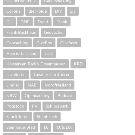
Cacherwelten 2
Cachewartung
Corona
die Holde
DIY
DJ
DJ.
DNF
Event
Frank
Frank Backhaus
Geocache
Geocaching
GiveBox
Glasfaser
Henrietta Island
Jack
Konserven-Radio-Dosenhausen
KRD
Lavalieren
Lavalierschrittieren
Lindlar
NAE
Nordfriesland
NRW
Opencaching
Podcast
Podstock
PV
Schlosspark
Schrittieren
Steinbruch
Steinhauerpfad
TJ.
TJ. & DJ.