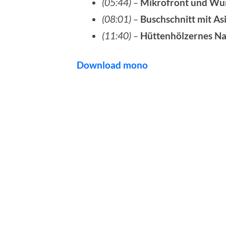
(05:44) –
Mikrofront und Wu
(08:01) –
Buschschnitt mit As
(11:40) –
Hüttenhölzernes Na
Download mono