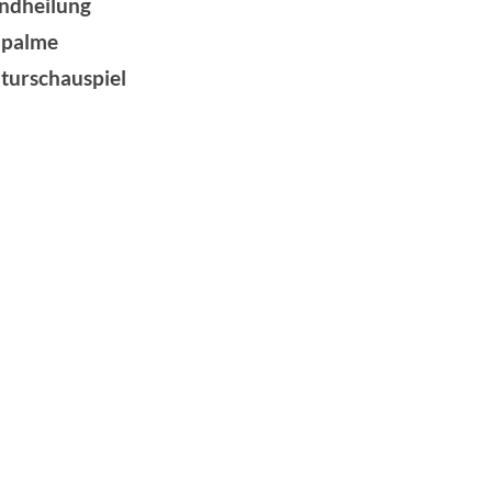
ndheilung
ipalme
turschauspiel