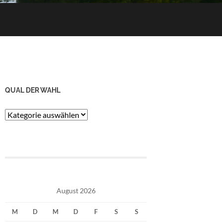
QUAL DER WAHL
Qual
der
Wahl
August 2026
M
D
M
D
F
S
S