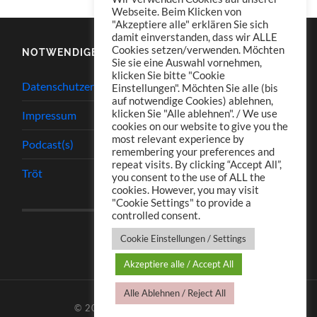
Webseite. Beim Klicken von
"Akzeptiere alle" erklären Sie sich
damit einverstanden, dass wir ALLE
Cookies setzen/verwenden. Möchten
NOTWENDIGES
Sie sie eine Auswahl vornehmen,
klicken Sie bitte "Cookie
Datenschutzerklärung
Einstellungen". Möchten Sie alle (bis
auf notwendige Cookies) ablehnen,
klicken Sie "Alle ablehnen". / We use
Impressum
cookies on our website to give you the
most relevant experience by
Podcast(s)
remembering your preferences and
repeat visits. By clicking “Accept All”,
Tröt
you consent to the use of ALL the
cookies. However, you may visit
"Cookie Settings" to provide a
controlled consent.
Cookie Einstellungen / Settings
Akzeptiere alle / Accept All
Alle Ablehnen / Reject All
© 2026
TJ.S PODCASTS
—
HOCH ↑