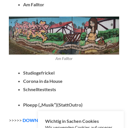
Am Falltor
Am Falltor
Studiogefrickel
Corona in da House
Schnelltesttests
Ploepp („Musik“)(StattOutro)
>>>>>
DOWNLOAD Konserve 076
Wichtig in Sachen Cookies
Wir verwenden Cookies auf unserer