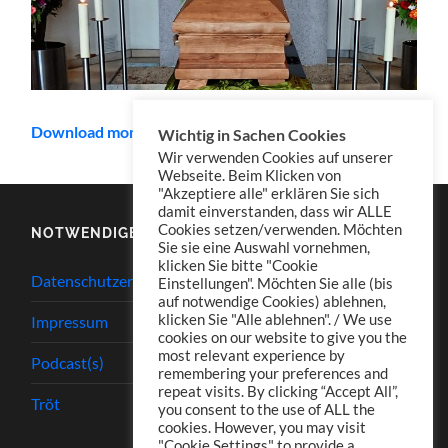
Download mono
Wichtig in Sachen Cookies
Wir verwenden Cookies auf unserer
Webseite. Beim Klicken von
"Akzeptiere alle" erklären Sie sich
damit einverstanden, dass wir ALLE
Cookies setzen/verwenden. Möchten
NOTWENDIGES
Sie sie eine Auswahl vornehmen,
klicken Sie bitte "Cookie
Datenschutzerklärung
Einstellungen". Möchten Sie alle (bis
auf notwendige Cookies) ablehnen,
klicken Sie "Alle ablehnen". / We use
Impressum
cookies on our website to give you the
most relevant experience by
Podcast(s)
remembering your preferences and
repeat visits. By clicking “Accept All”,
Tröt
you consent to the use of ALL the
cookies. However, you may visit
"Cookie Settings" to provide a