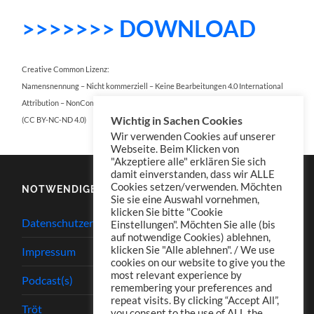
>>>>>>> DOWNLOAD
Creative Common Lizenz:
Namensnennung – Nicht kommerziell – Keine Bearbeitungen 4.0 International
Attribution – NonCommercial – NoDerivatives 4.0 International
Wichtig in Sachen Cookies
(CC BY-NC-ND 4.0)
Wir verwenden Cookies auf unserer
Webseite. Beim Klicken von
"Akzeptiere alle" erklären Sie sich
damit einverstanden, dass wir ALLE
Cookies setzen/verwenden. Möchten
NOTWENDIGES
Sie sie eine Auswahl vornehmen,
klicken Sie bitte "Cookie
Datenschutzerklärung
Einstellungen". Möchten Sie alle (bis
auf notwendige Cookies) ablehnen,
klicken Sie "Alle ablehnen". / We use
Impressum
cookies on our website to give you the
most relevant experience by
Podcast(s)
remembering your preferences and
repeat visits. By clicking “Accept All”,
Tröt
you consent to the use of ALL the