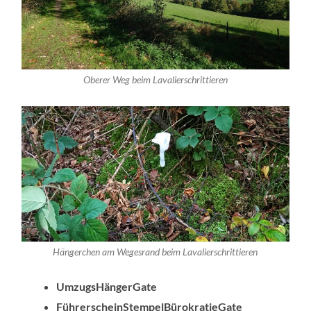
Oberer Weg beim Lavalierschrittieren
Hängerchen am Wegesrand beim Lavalierschrittieren
UmzugsHängerGate
FührerscheinStempelBürokratieGate