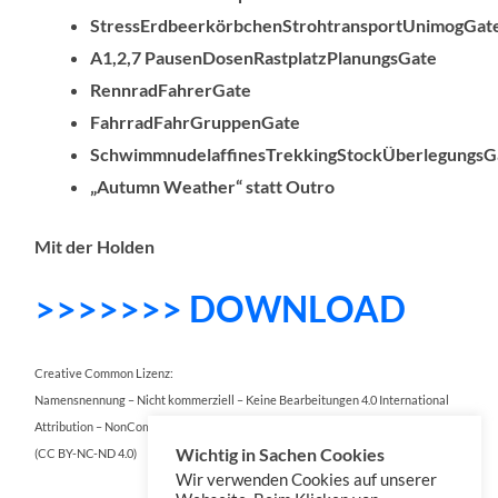
StressErdbeerkörbchenStrohtransportUnimogGat
A1,2,7 PausenDosenRastplatzPlanungsGate
RennradFahrerGate
FahrradFahrGruppenGate
SchwimmnudelaffinesTrekkingStockÜberlegungsG
„Autumn Weather“ statt Outro
Mit der Holden
>>>>>>> DOWNLOAD
Creative Common Lizenz:
Namensnennung – Nicht kommerziell – Keine Bearbeitungen 4.0 International
Attribution – NonCommercial – NoDerivatives 4.0 International
Wichtig in Sachen Cookies
(CC BY-NC-ND 4.0)
Wir verwenden Cookies auf unserer