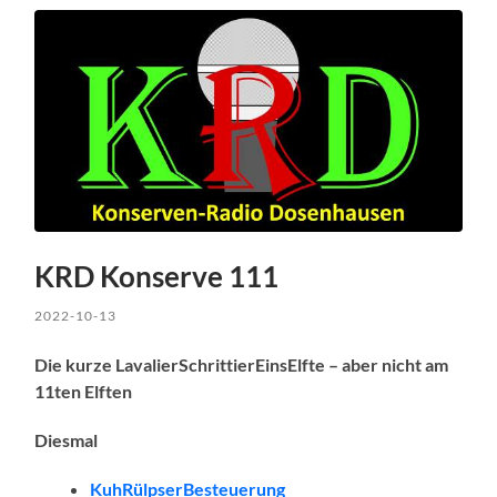
KRD Konserve 111
2022-10-13
Die kurze LavalierSchrittierEinsElfte – aber nicht am
11ten Elften
Diesmal
KuhRülpserBesteuerung