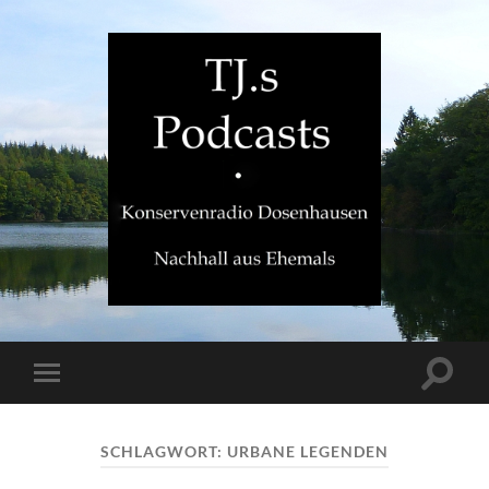
TJ.s
Podcasts
Suchfe
Mobile-
ein-/a
Menü
ein-/ausblenden
SCHLAGWORT:
URBANE LEGENDEN