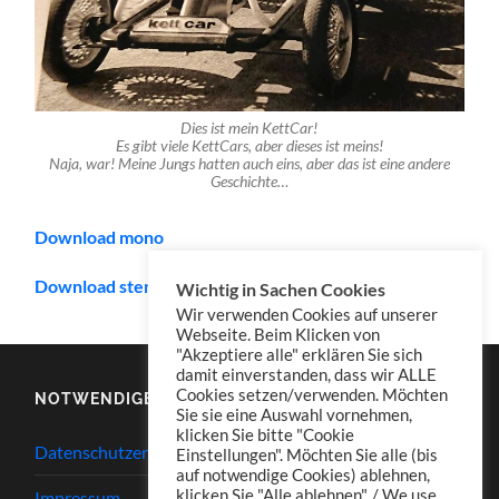
Dies ist mein KettCar!
Es gibt viele KettCars, aber dieses ist meins!
Naja, war! Meine Jungs hatten auch eins, aber das ist eine andere
Geschichte…
Download mono
Download stereo (empfohlen/recommended)
Wichtig in Sachen Cookies
Wir verwenden Cookies auf unserer
Webseite. Beim Klicken von
"Akzeptiere alle" erklären Sie sich
damit einverstanden, dass wir ALLE
Cookies setzen/verwenden. Möchten
NOTWENDIGES
Sie sie eine Auswahl vornehmen,
klicken Sie bitte "Cookie
Datenschutzerklärung
Einstellungen". Möchten Sie alle (bis
auf notwendige Cookies) ablehnen,
klicken Sie "Alle ablehnen". / We use
Impressum