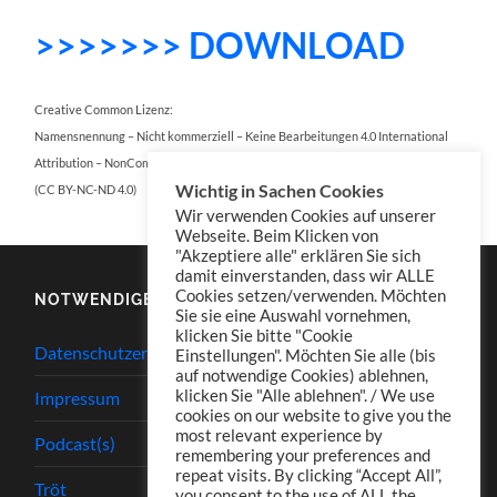
>>>>>>> DOWNLOAD
Creative Common Lizenz:
Namensnennung – Nicht kommerziell – Keine Bearbeitungen 4.0 International
Attribution – NonCommercial – NoDerivatives 4.0 International
Wichtig in Sachen Cookies
(CC BY-NC-ND 4.0)
Wir verwenden Cookies auf unserer
Webseite. Beim Klicken von
"Akzeptiere alle" erklären Sie sich
damit einverstanden, dass wir ALLE
Cookies setzen/verwenden. Möchten
NOTWENDIGES
Sie sie eine Auswahl vornehmen,
klicken Sie bitte "Cookie
Datenschutzerklärung
Einstellungen". Möchten Sie alle (bis
auf notwendige Cookies) ablehnen,
klicken Sie "Alle ablehnen". / We use
Impressum
cookies on our website to give you the
most relevant experience by
Podcast(s)
remembering your preferences and
repeat visits. By clicking “Accept All”,
Tröt
you consent to the use of ALL the