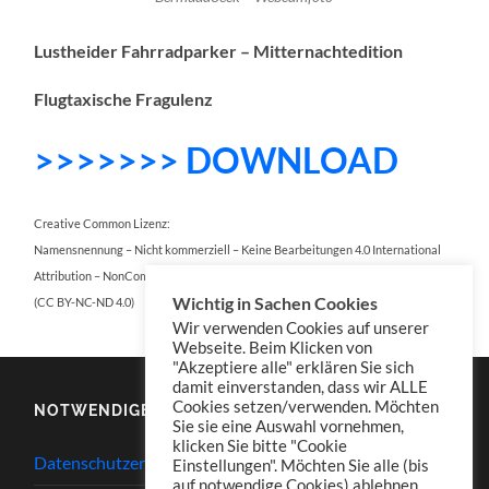
Lustheider Fahrradparker – Mitternachtedition
Flugtaxische Fragulenz
>>>>>>> DOWNLOAD
Creative Common Lizenz:
Namensnennung – Nicht kommerziell – Keine Bearbeitungen 4.0 International
Attribution – NonCommercial – NoDerivatives 4.0 International
Wichtig in Sachen Cookies
(CC BY-NC-ND 4.0)
Wir verwenden Cookies auf unserer
Webseite. Beim Klicken von
"Akzeptiere alle" erklären Sie sich
damit einverstanden, dass wir ALLE
Cookies setzen/verwenden. Möchten
NOTWENDIGES
Sie sie eine Auswahl vornehmen,
klicken Sie bitte "Cookie
Datenschutzerklärung
Einstellungen". Möchten Sie alle (bis
auf notwendige Cookies) ablehnen,