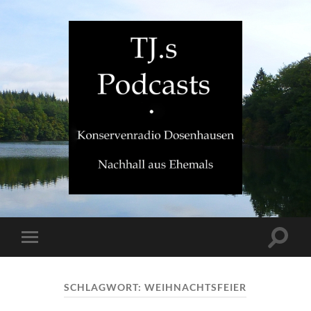
TJ.s
Podcasts
Suchfe
Mobile-
ein-/a
Menü
ein-/ausblenden
SCHLAGWORT:
WEIHNACHTSFEIER