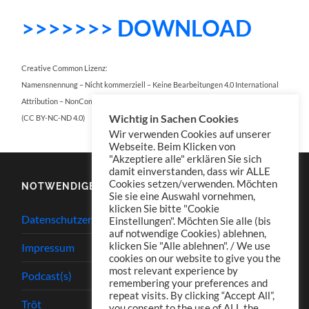
>>>>>>> DOWNLOAD
Creative Common Lizenz:
Namensnennung – Nicht kommerziell – Keine Bearbeitungen 4.0 International
Attribution – NonCommercial – NoDerivatives 4.0 International
Wichtig in Sachen Cookies
(CC BY-NC-ND 4.0)
Wir verwenden Cookies auf unserer
Webseite. Beim Klicken von
"Akzeptiere alle" erklären Sie sich
damit einverstanden, dass wir ALLE
Cookies setzen/verwenden. Möchten
NOTWENDIGES
Sie sie eine Auswahl vornehmen,
klicken Sie bitte "Cookie
Datenschutzerklärung
Einstellungen". Möchten Sie alle (bis
auf notwendige Cookies) ablehnen,
klicken Sie "Alle ablehnen". / We use
Impressum
cookies on our website to give you the
most relevant experience by
Podcast(s)
remembering your preferences and
repeat visits. By clicking “Accept All”,
Tröt
you consent to the use of ALL the