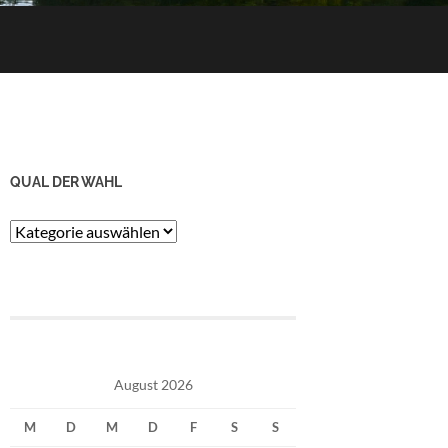
QUAL DER WAHL
Qual
der
Wahl
August 2026
M
D
M
D
F
S
S