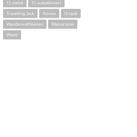
TJ. meint
TJ. subjektiviert
Travelling Jack
Tünnes
Urlaub
Wanderwaffeleisen
Wasserspiel
Wiehl