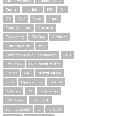
Cacherwelten 2
Cachewartung
Corona
die Holde
DIY
DJ
DJ.
DNF
Event
Frank
Frank Backhaus
Geocache
Geocaching
GiveBox
Glasfaser
Henrietta Island
Jack
Konserven-Radio-Dosenhausen
KRD
Lavalieren
Lavalierschrittieren
Lindlar
NAE
Nordfriesland
NRW
Opencaching
Podcast
Podstock
PV
Schlosspark
Schrittieren
Steinbruch
Steinhauerpfad
TJ.
TJ. & DJ.