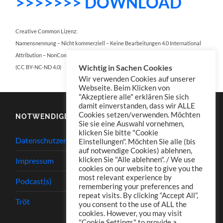
>>>>>>> DOWNLOAD
Creative Common Lizenz:
Namensnennung – Nicht kommerziell – Keine Bearbeitungen 4.0 International
Attribution – NonCommercial – NoDerivatives 4.0 International
Wichtig in Sachen Cookies
(CC BY-NC-ND 4.0)
Wir verwenden Cookies auf unserer
Webseite. Beim Klicken von
"Akzeptiere alle" erklären Sie sich
damit einverstanden, dass wir ALLE
Cookies setzen/verwenden. Möchten
NOTWENDIGES
Sie sie eine Auswahl vornehmen,
klicken Sie bitte "Cookie
Datenschutzerklärung
Einstellungen". Möchten Sie alle (bis
auf notwendige Cookies) ablehnen,
klicken Sie "Alle ablehnen". / We use
Impressum
cookies on our website to give you the
most relevant experience by
Podcast(s)
remembering your preferences and
repeat visits. By clicking “Accept All”,
Tröt
you consent to the use of ALL the
cookies. However, you may visit
"Cookie Settings" to provide a