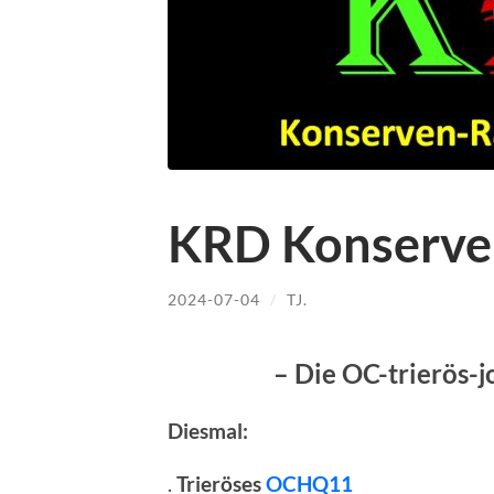
KRD Konserve
2024-07-04
/
TJ.
– Die OC-trierös-
Diesmal:
.
Trieröses
OCHQ11