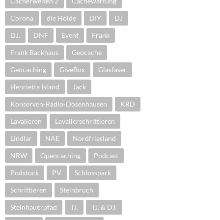
Cacherwelten 2
Cachewartung
Corona
die Holde
DIY
DJ
DJ.
DNF
Event
Frank
Frank Backhaus
Geocache
Geocaching
GiveBox
Glasfaser
Henrietta Island
Jack
Konserven-Radio-Dosenhausen
KRD
Lavalieren
Lavalierschrittieren
Lindlar
NAE
Nordfriesland
NRW
Opencaching
Podcast
Podstock
PV
Schlosspark
Schrittieren
Steinbruch
Steinhauerpfad
TJ.
TJ. & DJ.