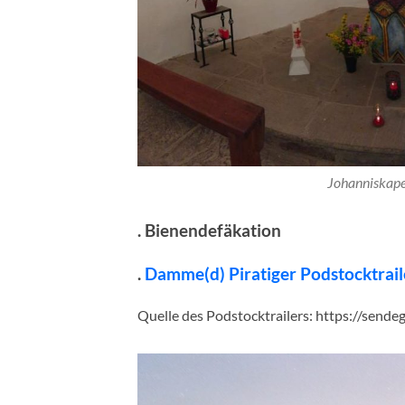
Johanniskape
. Bienendefäkation
.
Damme(d) Piratiger Podstocktrail
Quelle des Podstocktrailers: https://send