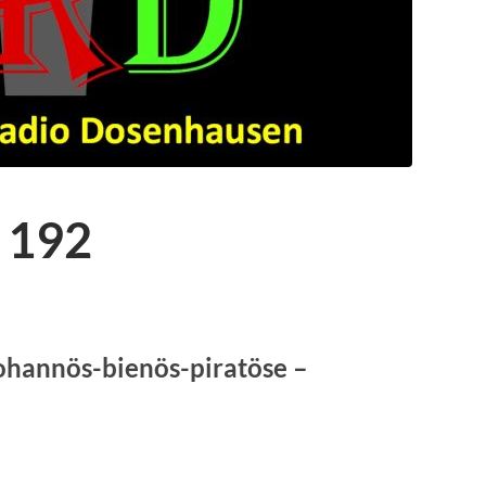
 192
johannös-bienös-piratöse –