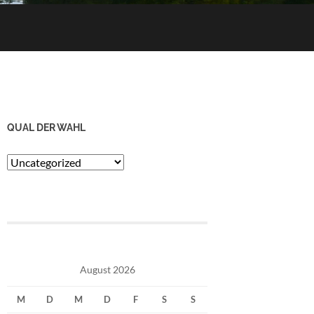
QUAL DER WAHL
Qual
der
Wahl
August 2026
M
D
M
D
F
S
S