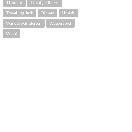
TJ. meint
TJ. subjektiviert
Travelling Jack
Tünnes
Urlaub
Wanderwaffeleisen
Wasserspiel
Wiehl