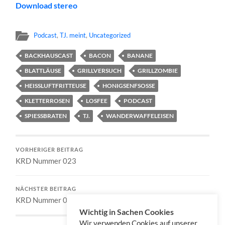
Download stereo
Podcast
,
TJ. meint
,
Uncategorized
BACKHAUSCAST
BACON
BANANE
BLATTLÄUSE
GRILLVERSUCH
GRILLZOMBIE
HEISSLUFTFRITTEUSE
HONIGSENFSOSSE
KLETTERROSEN
LOSFEE
PODCAST
SPIESSBRATEN
TJ.
WANDERWAFFELEISEN
VORHERIGER BEITRAG
KRD Nummer 023
NÄCHSTER BEITRAG
KRD Nummer 024
Wichtig in Sachen Cookies
Wir verwenden Cookies auf unserer