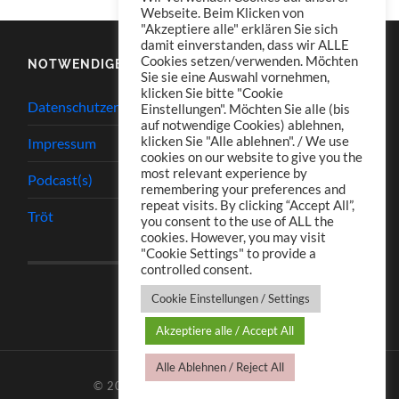
Webseite. Beim Klicken von
"Akzeptiere alle" erklären Sie sich
damit einverstanden, dass wir ALLE
Cookies setzen/verwenden. Möchten
NOTWENDIGES
Sie sie eine Auswahl vornehmen,
klicken Sie bitte "Cookie
Datenschutzerklärung
Einstellungen". Möchten Sie alle (bis
auf notwendige Cookies) ablehnen,
klicken Sie "Alle ablehnen". / We use
Impressum
cookies on our website to give you the
most relevant experience by
Podcast(s)
remembering your preferences and
repeat visits. By clicking “Accept All”,
Tröt
you consent to the use of ALL the
cookies. However, you may visit
"Cookie Settings" to provide a
controlled consent.
Cookie Einstellungen / Settings
Akzeptiere alle / Accept All
Alle Ablehnen / Reject All
© 2026
TJ.S PODCASTS
—
HOCH ↑