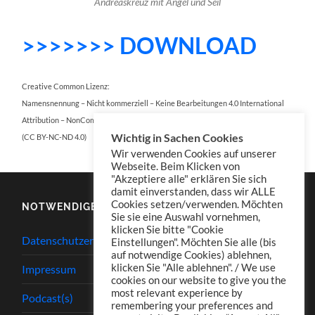
Andreaskreuz mit Angel und Seil
>>>>>>> DOWNLOAD
Creative Common Lizenz:
Namensnennung – Nicht kommerziell – Keine Bearbeitungen 4.0 International
Attribution – NonCommercial – NoDerivatives 4.0 International
Wichtig in Sachen Cookies
(CC BY-NC-ND 4.0)
Wir verwenden Cookies auf unserer
Webseite. Beim Klicken von
"Akzeptiere alle" erklären Sie sich
damit einverstanden, dass wir ALLE
Cookies setzen/verwenden. Möchten
NOTWENDIGES
Sie sie eine Auswahl vornehmen,
klicken Sie bitte "Cookie
Datenschutzerklärung
Einstellungen". Möchten Sie alle (bis
auf notwendige Cookies) ablehnen,
klicken Sie "Alle ablehnen". / We use
Impressum
cookies on our website to give you the
most relevant experience by
Podcast(s)
remembering your preferences and