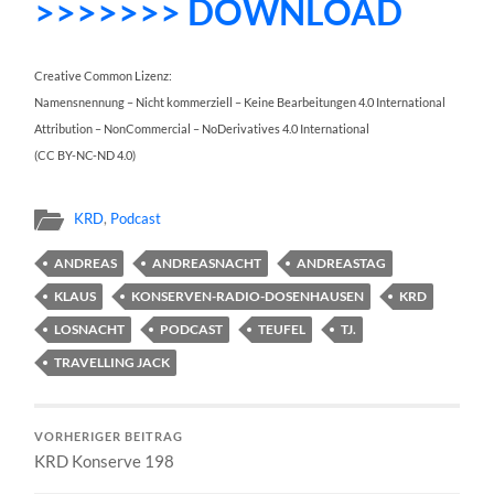
>>>>>>> DOWNLOAD
Creative Common Lizenz:
Namensnennung – Nicht kommerziell – Keine Bearbeitungen 4.0 International
Attribution – NonCommercial – NoDerivatives 4.0 International
(CC BY-NC-ND 4.0)
KRD
,
Podcast
ANDREAS
ANDREASNACHT
ANDREASTAG
KLAUS
KONSERVEN-RADIO-DOSENHAUSEN
KRD
LOSNACHT
PODCAST
TEUFEL
TJ.
TRAVELLING JACK
VORHERIGER BEITRAG
KRD Konserve 198