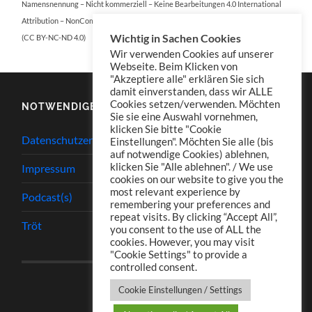
Namensnennung – Nicht kommerziell – Keine Bearbeitungen 4.0 International
Attribution – NonCommercial – NoDerivatives 4.0 International
Wichtig in Sachen Cookies
(CC BY-NC-ND 4.0)
Wir verwenden Cookies auf unserer
Webseite. Beim Klicken von
"Akzeptiere alle" erklären Sie sich
damit einverstanden, dass wir ALLE
Cookies setzen/verwenden. Möchten
NOTWENDIGES
Sie sie eine Auswahl vornehmen,
klicken Sie bitte "Cookie
Datenschutzerklärung
Einstellungen". Möchten Sie alle (bis
auf notwendige Cookies) ablehnen,
klicken Sie "Alle ablehnen". / We use
Impressum
cookies on our website to give you the
most relevant experience by
Podcast(s)
remembering your preferences and
repeat visits. By clicking “Accept All”,
Tröt
you consent to the use of ALL the
cookies. However, you may visit
"Cookie Settings" to provide a
controlled consent.
Cookie Einstellungen / Settings