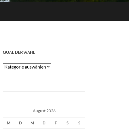
QUAL DER WAHL
Qual
der
Wahl
August 2026
M
D
M
D
F
S
S