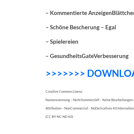
– Kommentierte AnzeigenBlättche
– Schöne Bescherung – Egal
– Spielereien
– GesundheitsGateVerbesserung
>>>>>>> DOWNLO
Creative Common Lizenz:
Namensnennung – Nicht kommerziell – Keine Bearbeitungen 4
Attribution – NonCommercial – NoDerivatives 4.0 Internation
(CC BY-NC-ND 4.0)