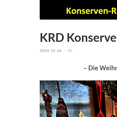
KRD Konserve
2024-12-26
/
TJ.
– Die Weih