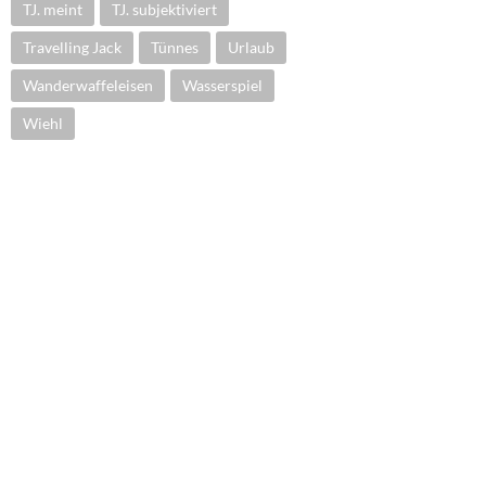
TJ. meint
TJ. subjektiviert
Travelling Jack
Tünnes
Urlaub
Wanderwaffeleisen
Wasserspiel
Wiehl