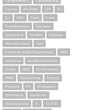
Cacherwelten 2
Cachewartung
Corona
die Holde
DIY
DJ
DJ.
DNF
Event
Frank
Frank Backhaus
Geocache
Geocaching
GiveBox
Glasfaser
Henrietta Island
Jack
Konserven-Radio-Dosenhausen
KRD
Lavalieren
Lavalierschrittieren
Lindlar
NAE
Nordfriesland
NRW
Opencaching
Podcast
Podstock
PV
Schlosspark
Schrittieren
Steinbruch
Steinhauerpfad
TJ.
TJ. & DJ.