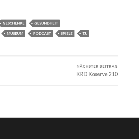
GESCHENKE
GESUNDHEIT
MUSEUM
PODCAST
SPIELE
TJ.
NÄCHSTER BEITRAG
KRD Koserve 210