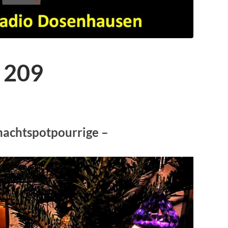
 209
nachtspotpourrige –