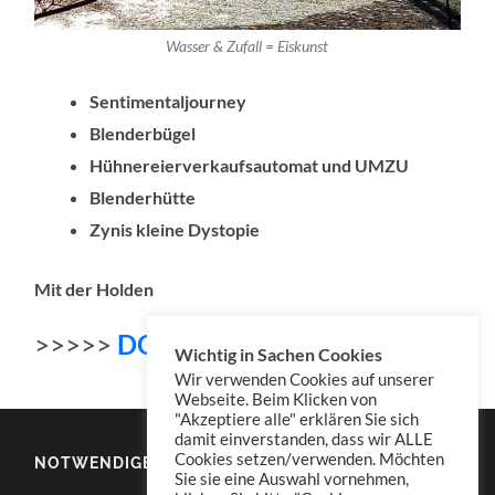
Wasser & Zufall = Eiskunst
Sentimentaljourney
Blenderbügel
Hühnereierverkaufsautomat und UMZU
Blenderhütte
Zynis kleine Dystopie
Mit der Holden
>>>>>
DOWNLOAD Konserve 07
9
Wichtig in Sachen Cookies
Wir verwenden Cookies auf unserer
Webseite. Beim Klicken von
"Akzeptiere alle" erklären Sie sich
damit einverstanden, dass wir ALLE
Cookies setzen/verwenden. Möchten
NOTWENDIGES
Sie sie eine Auswahl vornehmen,