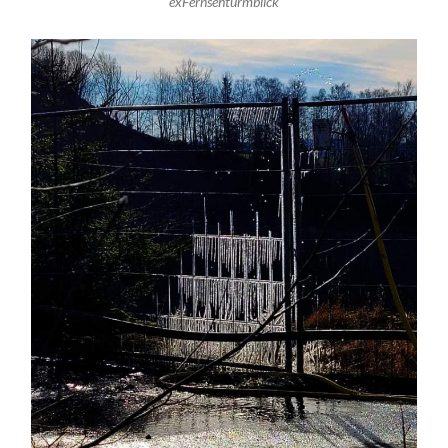
exFernsehturmblick