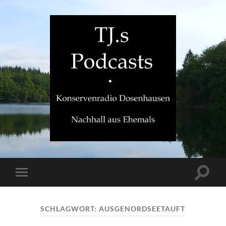
TJ.s
Podcasts
Suchfe
Mobile-
ein-/a
Menü
ein-/ausblenden
SCHLAGWORT:
AUSGENORDSEETAUFT