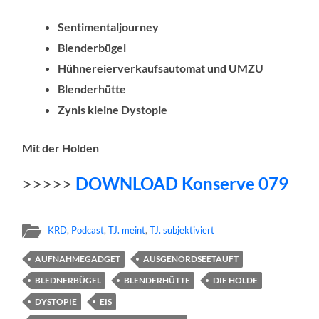
Sentimentaljourney
Blenderbügel
Hühnereierverkaufsautomat und UMZU
Blenderhütte
Zynis kleine Dystopie
Mit der Holden
>>>>>
DOWNLOAD Konserve 07
9
KRD
,
Podcast
,
TJ. meint
,
TJ. subjektiviert
AUFNAHMEGADGET
AUSGENORDSEETAUFT
BLEDNERBÜGEL
BLENDERHÜTTE
DIE HOLDE
DYSTOPIE
EIS