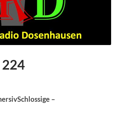
 224
ersivSchlossige –