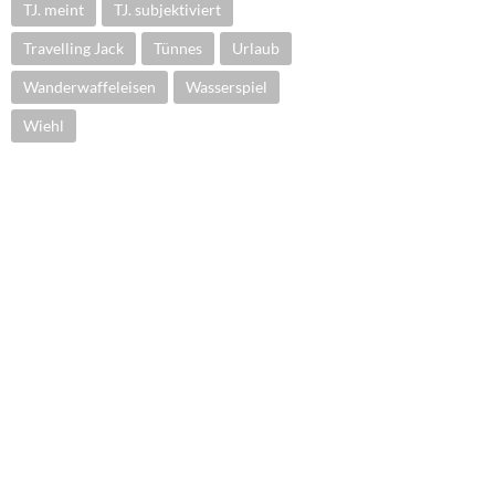
TJ. meint
TJ. subjektiviert
Travelling Jack
Tünnes
Urlaub
Wanderwaffeleisen
Wasserspiel
Wiehl