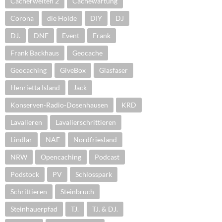
Cacherwelten 2
Cachewartung
Corona
die Holde
DIY
DJ
DJ.
DNF
Event
Frank
Frank Backhaus
Geocache
Geocaching
GiveBox
Glasfaser
Henrietta Island
Jack
Konserven-Radio-Dosenhausen
KRD
Lavalieren
Lavalierschrittieren
Lindlar
NAE
Nordfriesland
NRW
Opencaching
Podcast
Podstock
PV
Schlosspark
Schrittieren
Steinbruch
Steinhauerpfad
TJ.
TJ. & DJ.