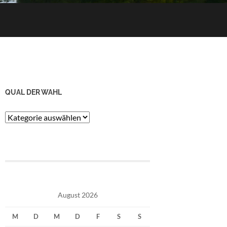
QUAL DER WAHL
Qual
der
Wahl
August 2026
M
D
M
D
F
S
S