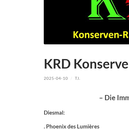
KRD Konserve
2025-04-10
/
TJ.
– Die Imm
Diesmal:
. Phoenix des Lumières