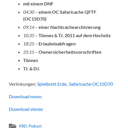
mit einem DNF
04:30
–
einem OC Safaricache QFTF
(OC15D70)
09:14
–
einer Nachtcachearchivierung
10:35
–
Tünnes & TJ. 2011 auf dem Hochsitz
18:25
–
Erlaubnisabfragen
25:15
–
Ownersicherheitsvorschriften
Tünnes
TJ. & DJ.
Verlinkungen:
Spielbrett Erde
,
Safaricache OC15D70
Download mono
Download stereo
KRD
,
Podcast