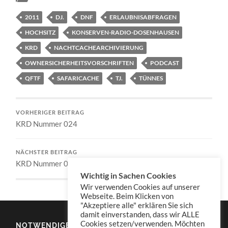
2011
DJ.
DNF
ERLAUBNISABFRAGEN
HOCHSITZ
KONSERVEN-RADIO-DOSENHAUSEN
KRD
NACHTCACHEARCHIVIERUNG
OWNERSICHERHEITSVORSCHRIFTEN
PODCAST
QFTF
SAFARICACHE
TJ.
TÜNNES
VORHERIGER BEITRAG
KRD Nummer 024
NÄCHSTER BEITRAG
KRD Nummer 026
Wichtig in Sachen Cookies
Wir verwenden Cookies auf unserer
Webseite. Beim Klicken von
"Akzeptiere alle" erklären Sie sich
damit einverstanden, dass wir ALLE
Cookies setzen/verwenden. Möchten
NOTWENDIGES