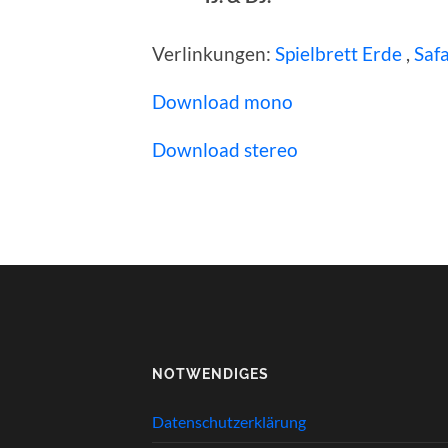
Verlinkungen:
Spielbrett Erde
,
Saf
Download mono
Download stereo
NOTWENDIGES
Datenschutzerklärung