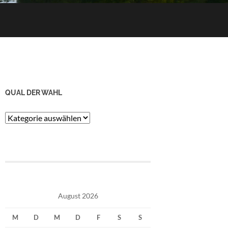
QUAL DER WAHL
Qual
der
Wahl
August 2026
M
D
M
D
F
S
S