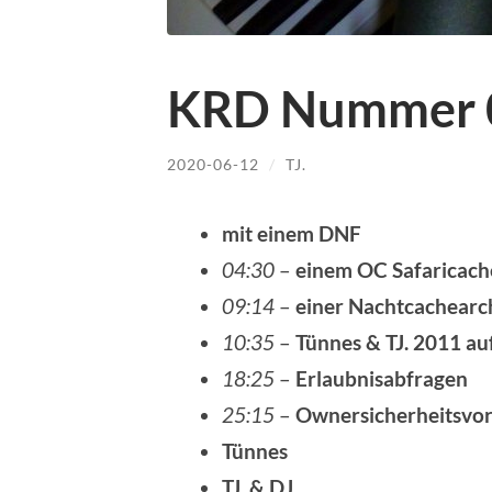
KRD Nummer 
2020-06-12
/
TJ.
mit einem DNF
04:30
–
einem OC Safaricac
09:14
–
einer Nachtcachearc
10:35
–
Tünnes & TJ. 2011 au
18:25
–
Erlaubnisabfragen
25:15
–
Ownersicherheitsvor
Tünnes
TJ. & DJ.