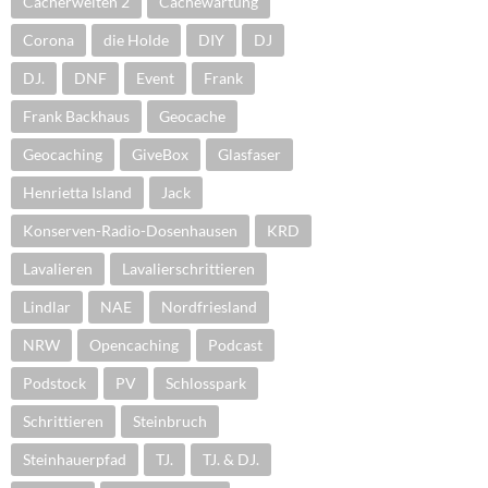
Cacherwelten 2
Cachewartung
Corona
die Holde
DIY
DJ
DJ.
DNF
Event
Frank
Frank Backhaus
Geocache
Geocaching
GiveBox
Glasfaser
Henrietta Island
Jack
Konserven-Radio-Dosenhausen
KRD
Lavalieren
Lavalierschrittieren
Lindlar
NAE
Nordfriesland
NRW
Opencaching
Podcast
Podstock
PV
Schlosspark
Schrittieren
Steinbruch
Steinhauerpfad
TJ.
TJ. & DJ.