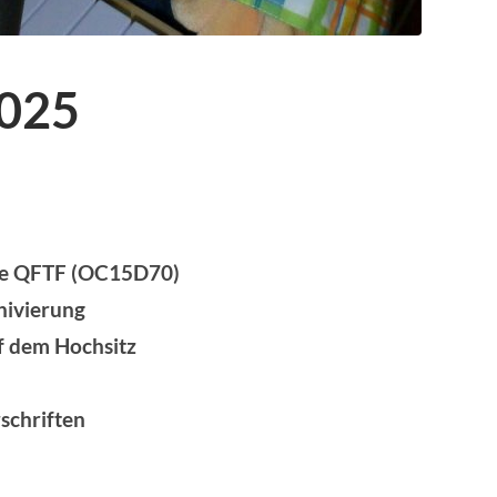
025
he QFTF
(OC15D70)
hivierung
f dem Hochsitz
schriften