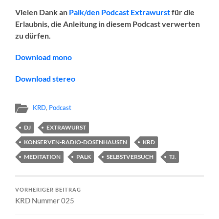
Vielen Dank an
Palk/den Podcast Extrawurst
für die
Erlaubnis, die Anleitung in diesem Podcast verwerten
zu dürfen.
Download mono
Download stereo
KRD
,
Podcast
DJ
EXTRAWURST
KONSERVEN-RADIO-DOSENHAUSEN
KRD
MEDITATION
PALK
SELBSTVERSUCH
TJ.
VORHERIGER BEITRAG
KRD Nummer 025