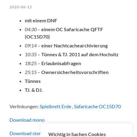
2020-06-12
mit einem DNF
04:30
–
einem OC Safaricache QFTF
(OC15D70)
09:14
–
einer Nachtcachearchivierung
10:35
–
Tünnes & TJ. 2011 auf dem Hochsitz
18:25
–
Erlaubnisabfragen
25:15
–
Ownersicherheitsvorschriften
Tünnes
TJ. & DJ.
Verlinkungen:
Spielbrett Erde
,
Safaricache OC15D70
Download mono
Download stereo
Wichtig in Sachen Cookies