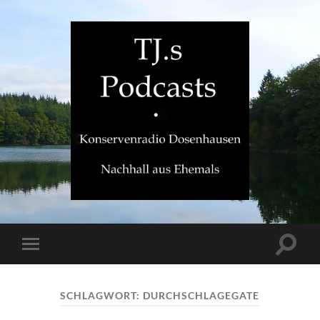
TJ.s
Podcasts
Suchfe
Mobile-
ein-/a
Menü
ein-/ausblenden
SCHLAGWORT:
DURCHSCHLAGEGATE