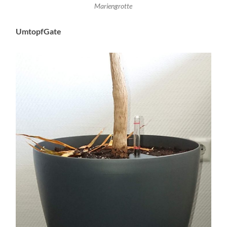
Mariengrotte
UmtopfGate