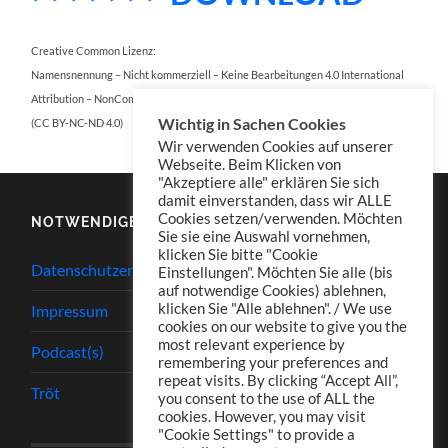
Creative Common Lizenz:
Namensnennung – Nicht kommerziell – Keine Bearbeitungen 4.0 International
Attribution – NonCommercial – NoDerivatives 4.0 International
Wichtig in Sachen Cookies
(CC BY-NC-ND 4.0)
Wir verwenden Cookies auf unserer
Webseite. Beim Klicken von
"Akzeptiere alle" erklären Sie sich
damit einverstanden, dass wir ALLE
Cookies setzen/verwenden. Möchten
NOTWENDIGES
Sie sie eine Auswahl vornehmen,
klicken Sie bitte "Cookie
Datenschutzerklärung
Einstellungen". Möchten Sie alle (bis
auf notwendige Cookies) ablehnen,
klicken Sie "Alle ablehnen". / We use
Impressum
cookies on our website to give you the
most relevant experience by
Podcast(s)
remembering your preferences and
repeat visits. By clicking “Accept All”,
Tröt
you consent to the use of ALL the
cookies. However, you may visit
"Cookie Settings" to provide a