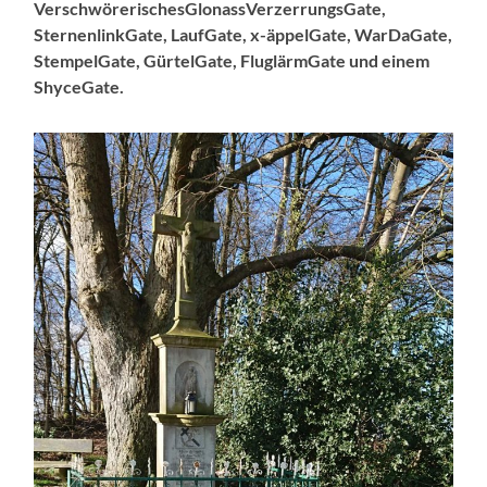
VerschwörerischesGlonassVerzerrungsGate,
SternenlinkGate, LaufGate, x-äppelGate, WarDaGate,
StempelGate, GürtelGate, FluglärmGate und einem
ShyceGate.