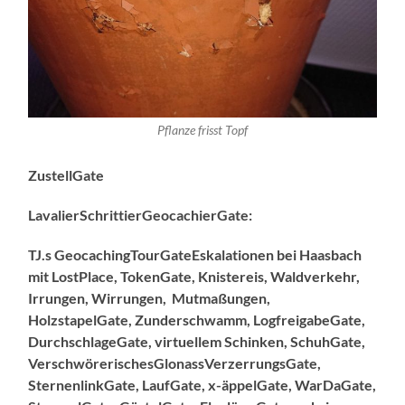
Pflanze frisst Topf
ZustellGate
LavalierSchrittierGeocachierGate:
TJ.s GeocachingTourGateEskalationen bei Haasbach
mit LostPlace, TokenGate, Knistereis, Waldverkehr,
Irrungen, Wirrungen, Mutmaßungen,
HolzstapelGate, Zunderschwamm, LogfreigabeGate,
DurchschlageGate, virtuellem Schinken, SchuhGate,
VerschwörerischesGlonassVerzerrungsGate,
SternenlinkGate, LaufGate, x-äppelGate, WarDaGate,