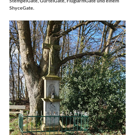
StempelGate, GürtelGate, FluglärmGate und einem
ShyceGate.