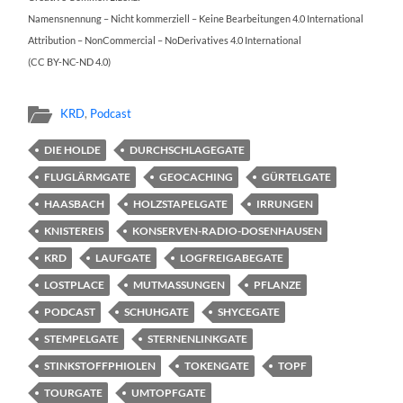
Namensnennung – Nicht kommerziell – Keine Bearbeitungen 4.0 International
Attribution – NonCommercial – NoDerivatives 4.0 International
(CC BY-NC-ND 4.0)
KRD
,
Podcast
DIE HOLDE
DURCHSCHLAGEGATE
FLUGLÄRMGATE
GEOCACHING
GÜRTELGATE
HAASBACH
HOLZSTAPELGATE
IRRUNGEN
KNISTEREIS
KONSERVEN-RADIO-DOSENHAUSEN
KRD
LAUFGATE
LOGFREIGABEGATE
LOSTPLACE
MUTMASSUNGEN
PFLANZE
PODCAST
SCHUHGATE
SHYCEGATE
STEMPELGATE
STERNENLINKGATE
STINKSTOFFPHIOLEN
TOKENGATE
TOPF
TOURGATE
UMTOPFGATE