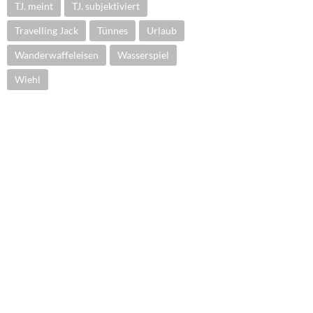
TJ. meint
TJ. subjektiviert
Travelling Jack
Tünnes
Urlaub
Wanderwaffeleisen
Wasserspiel
Wiehl