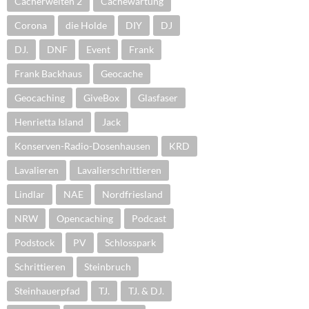
Cacherwelten 2
Cachewartung
Corona
die Holde
DIY
DJ
DJ.
DNF
Event
Frank
Frank Backhaus
Geocache
Geocaching
GiveBox
Glasfaser
Henrietta Island
Jack
Konserven-Radio-Dosenhausen
KRD
Lavalieren
Lavalierschrittieren
Lindlar
NAE
Nordfriesland
NRW
Opencaching
Podcast
Podstock
PV
Schlosspark
Schrittieren
Steinbruch
Steinhauerpfad
TJ.
TJ. & DJ.