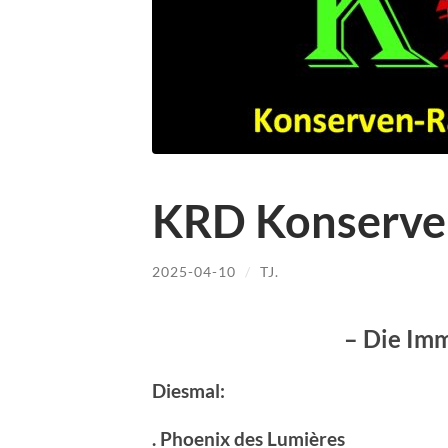
KRD Konserve
2025-04-10
/
TJ.
– Die Imm
Diesmal:
. Phoenix des Lumières