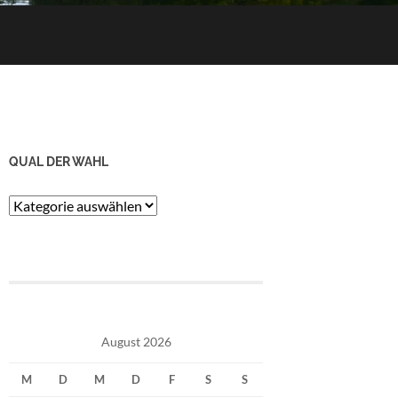
QUAL DER WAHL
Qual
der
Wahl
August 2026
M
D
M
D
F
S
S