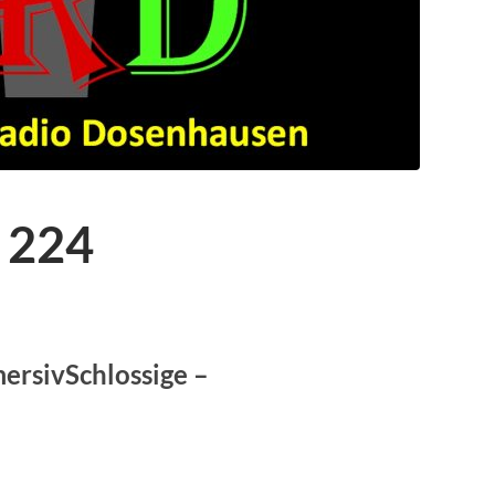
 224
ersivSchlossige –