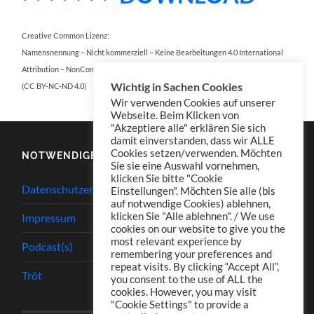
Creative Common Lizenz:
Namensnennung – Nicht kommerziell – Keine Bearbeitungen 4.0 International
Attribution – NonCommercial – NoDerivatives 4.0 International
Wichtig in Sachen Cookies
(CC BY-NC-ND 4.0)
Wir verwenden Cookies auf unserer
Webseite. Beim Klicken von
"Akzeptiere alle" erklären Sie sich
damit einverstanden, dass wir ALLE
Cookies setzen/verwenden. Möchten
NOTWENDIGES
Sie sie eine Auswahl vornehmen,
klicken Sie bitte "Cookie
Datenschutzerklärung
Einstellungen". Möchten Sie alle (bis
auf notwendige Cookies) ablehnen,
klicken Sie "Alle ablehnen". / We use
Impressum
cookies on our website to give you the
most relevant experience by
Podcast(s)
remembering your preferences and
repeat visits. By clicking “Accept All”,
Tröt
you consent to the use of ALL the
cookies. However, you may visit
"Cookie Settings" to provide a