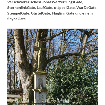
VerschwörerischesGlonassVerzerrungsGate,
SternenlinkGate, LaufGate, x-äppelGate, WarDaGate,
StempelGate, GürtelGate, FluglärmGate und einem
ShyceGate.