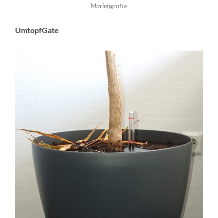
Mariengrotte
UmtopfGate