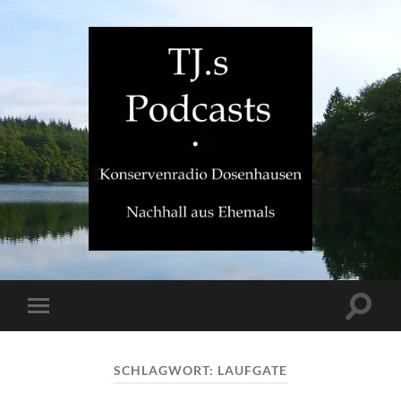
TJ.s
Podcasts
Suchfe
Mobile-
ein-/a
Menü
ein-/ausblenden
SCHLAGWORT:
LAUFGATE